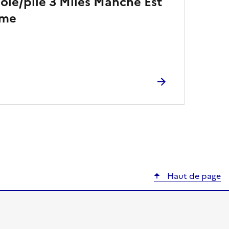
ole/plie 3 Miles Manche Est
ime
Haut de page