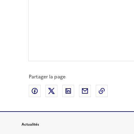
Partager la page
Partager sur Facebook
Partager sur X
Partager sur LinkedIn
Partager par email
Copier le l
Actualités