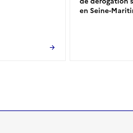
de dérogation s
en Seine-Marit
ien de la page dans le presse-papier