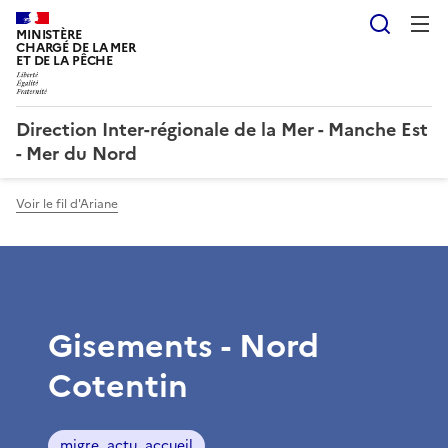
Reche
MINISTÈRE
CHARGÉ DE LA MER
ET DE LA PÊCHE
Direction Inter-régionale de la Mer - Manche Est
- Mer du Nord
Voir le fil d'Ariane
Gisements - Nord
Cotentin
migre_actu_accueil