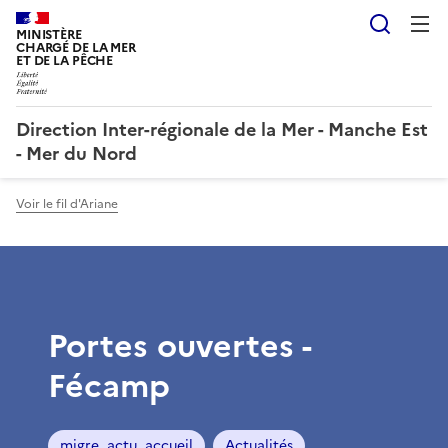
Reche
MINISTÈRE
CHARGÉ DE LA MER
ET DE LA PÊCHE
Direction Inter-régionale de la Mer - Manche Est
- Mer du Nord
Voir le fil d'Ariane
Portes ouvertes -
Fécamp
migre_actu_accueil
Actualités