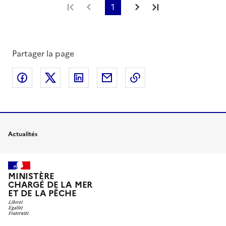
Première page
Page précédente
1
Page suivante
Dernière page
Partager la page
Partager sur Facebook
Partager sur X
Partager sur LinkedIn
Partager par email
Copier le lien de la 
Actualités
MINISTÈRE
CHARGÉ DE LA MER
ET DE LA PÊCHE