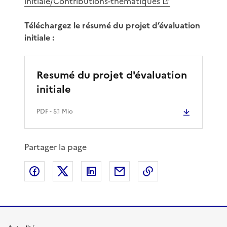
initiale/Contributions-thematiques
Téléchargez le résumé du projet d’évaluation
initiale :
Resumé du projet d'évaluation
initiale
PDF
- 5.1 Mio
Partager la page
Partager sur Facebook
Partager sur X
Partager sur LinkedIn
Partager par email
Copier le lien de 