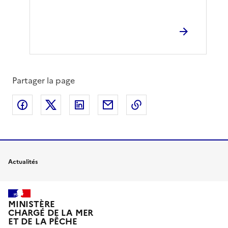
Partager la page
Partager sur Facebook
Partager sur X
Partager sur LinkedIn
Partager par email
Copier le lien de la 
Actualités
MINISTÈRE
CHARGÉ DE LA MER
ET DE LA PÊCHE