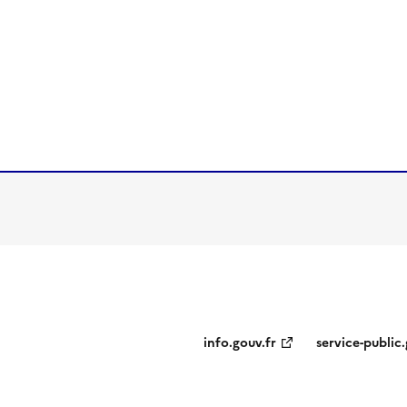
ien de la page dans le presse-papier
info.gouv.fr
service-public.