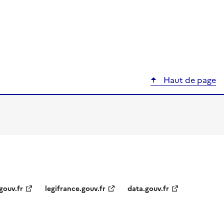
Haut de page
gouv.fr
legifrance.gouv.fr
data.gouv.fr