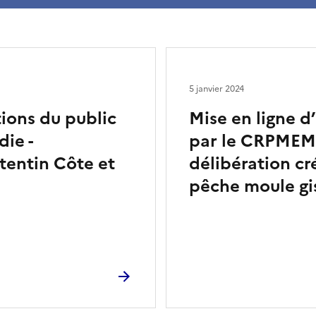
5 janvier 2024
tions du public
Mise en ligne d
ie -
par le CRPMEM
tentin Côte et
délibération cr
pêche moule gi