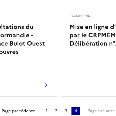
3 octobre 2023
ltations du
Mise en ligne d
ormandie -
par le CRPMEM
nce Bulot Ouest
Délibération n
ouvres
ière page
Page précédente
1
2
3
4
Page suivante