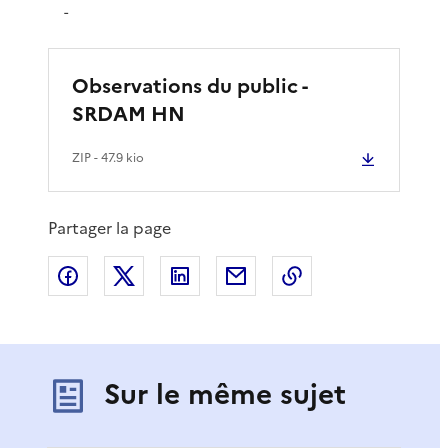
-
Observations du public -
SRDAM HN
ZIP
- 47.9 kio
Partager la page
Partager sur Facebook
Partager sur X
Partager sur LinkedIn
Partager par email
Copier le lien de 
Sur le même sujet