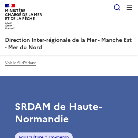
Reche
MINISTÈRE
CHARGÉ DE LA MER
ET DE LA PÊCHE
Direction Inter-régionale de la Mer - Manche Est
- Mer du Nord
Voir le fil d'Ariane
SRDAM de Haute-
Normandie
aquaculture dirm-memn