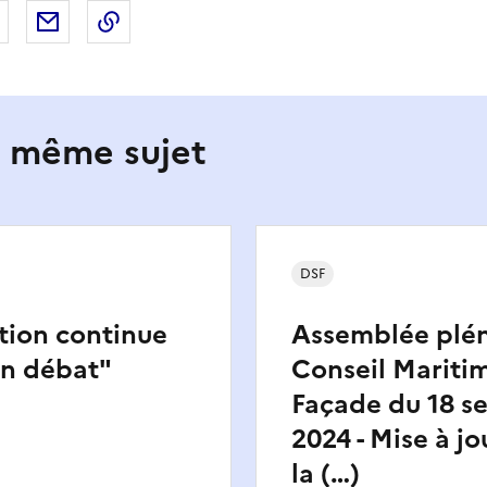
 Facebook
er sur X
Partager sur LinkedIn
Partager par email
Copier le lien de la page dans le presse-pap
e même sujet
DSF
tion continue
Assemblée plén
en débat"
Conseil Mariti
Façade du 18 s
2024 - Mise à jo
la (…)