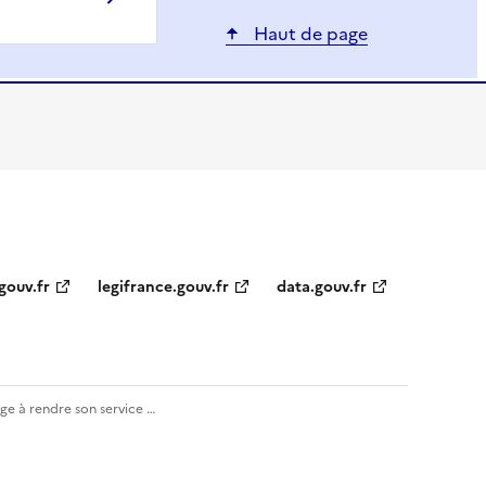
Haut de page
gouv.fr
legifrance.gouv.fr
data.gouv.fr
e à rendre son service …