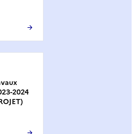
avaux
023-2024
ROJET)