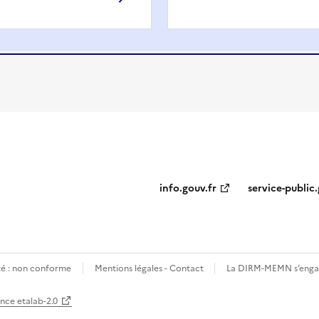
info.gouv.fr
service-public.
ité : non conforme
Mentions légales - Contact
La DIRM-MEMN s’engag
ence etalab-2.0