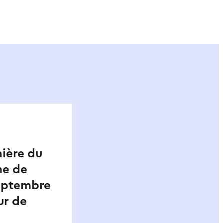
ier
ière du
me de
eptembre
ur de