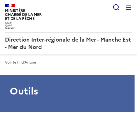
Reche
MINISTÈRE
CHARGÉ DE LA MER
ET DE LA PÊCHE
Direction Inter-régionale de la Mer - Manche Est
- Mer du Nord
Voir le fil d'Ariane
Outils