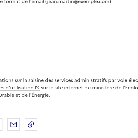
 le format de l'email (jean.martin@exemple.com)
tions sur la saisine des services administratifs par voie élec
s d’utilisation
sur le site internet du ministère de l’Écol
able et de l’Énergie.
 Facebook
er sur X
Partager sur LinkedIn
Partager par email
Copier le lien de la page dans le presse-pap