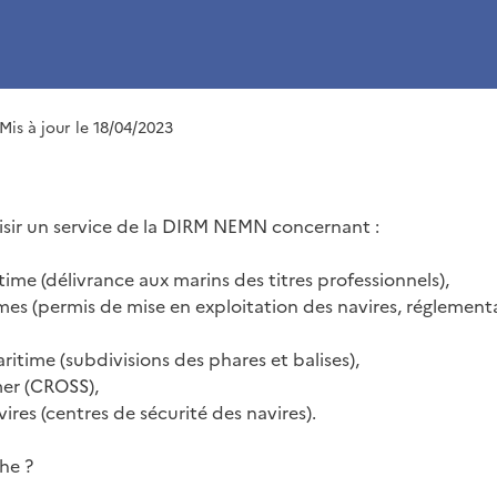
 Mis à jour le 18/04/2023
aisir un service de la DIRM NEMN concernant :
time (délivrance aux marins des titres professionnels),
imes (permis de mise en exploitation des navires, réglementa
aritime (subdivisions des phares et balises),
mer (CROSS),
vires (centres de sécurité des navires).
he ?