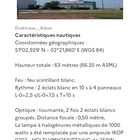
Dunkerque_-_Risban
Caractéristiques nautiques
Coordonnées géographiques :
51°02,929’ N – 02°21,860’ E (WGS 84)
Hauteur totale : 63 mètres (66.35 m ASML)
Feu : feu scintillant blanc.
Rythme : 2 éclats blanc en 10 s à 4 panneaux
L-0=2,5 s/L-0=7,5 s T=10 s
Optique : tournante, 2 fois 2 éclats blancs
groupés. Distance focale : 0,50 mètre,
La lampe à halogénures métalliques de 1000
watts a été remplacée par une ampoule IKOP
0202 - HCI-T/ VMH250/TT/UVC de 250W