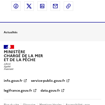
Partager sur Facebook
Partager sur X
Partager sur LinkedIn
Partager par email
Copier le lien de 
Actualités
MINISTÈRE
CHARGÉ DE LA MER
ET DE LA PÊCHE
info.gouv.fr
service-public.gouv.fr
legifrance.gouv.fr
data.gouv.fr
Plan du site
Glossaire
Mentions légales
Accessibilité : non