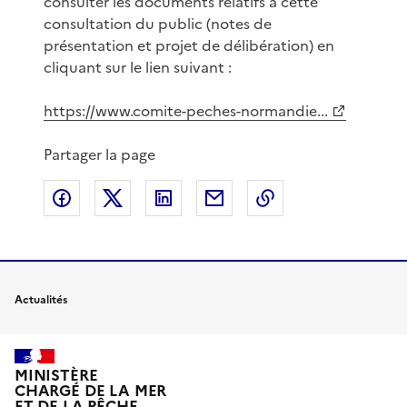
consulter les documents relatifs à cette
consultation du public (notes de
présentation et projet de délibération) en
cliquant sur le lien suivant :
https://www.comite-peches-normandie...
Partager la page
Partager sur Facebook
Partager sur X
Partager sur LinkedIn
Partager par email
Copier le lien de 
Actualités
MINISTÈRE
CHARGÉ DE LA MER
ET DE LA PÊCHE