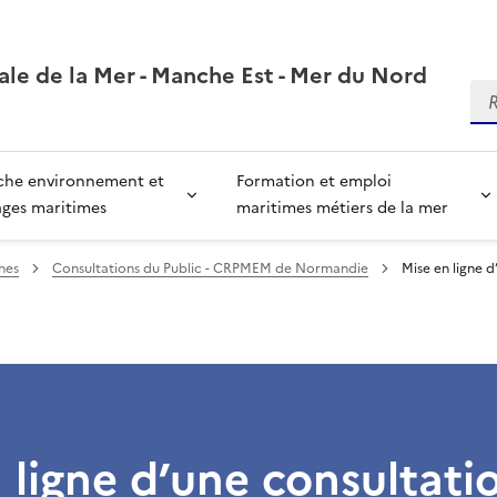
ale de la Mer - Manche Est - Mer du Nord
Re
che environnement et
Formation et emploi
ages maritimes
maritimes métiers de la mer
hes
Consultations du Public - CRPMEM de Normandie
Mise en ligne 
 ligne d’une consultati