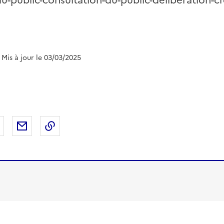
u-public-consultation-du-public-deliberation-cr
| Mis à jour le 03/03/2025
 Facebook
er sur X
Partager sur LinkedIn
Partager par email
Copier le lien de la page dans le presse-pap