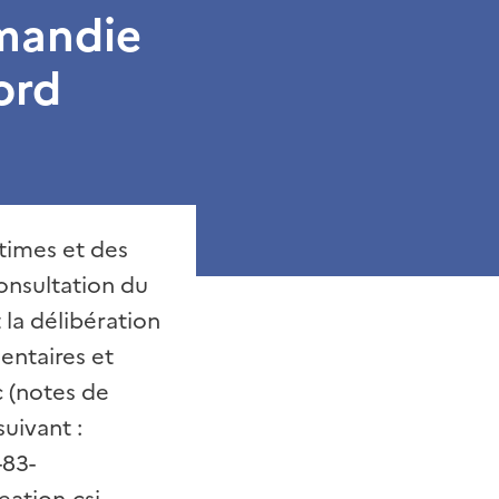
mandie
ord
times et des
onsultation du
 la délibération
ntaires et
c (notes de
suivant :
-83-