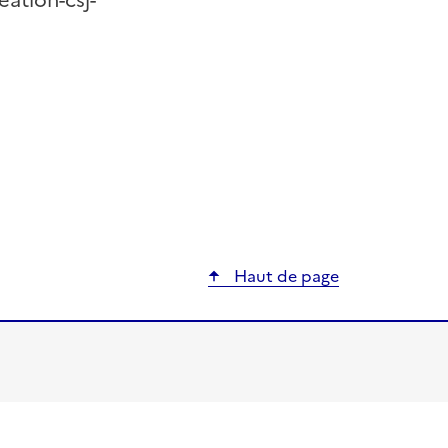
eation-csj-
ier
Haut de page