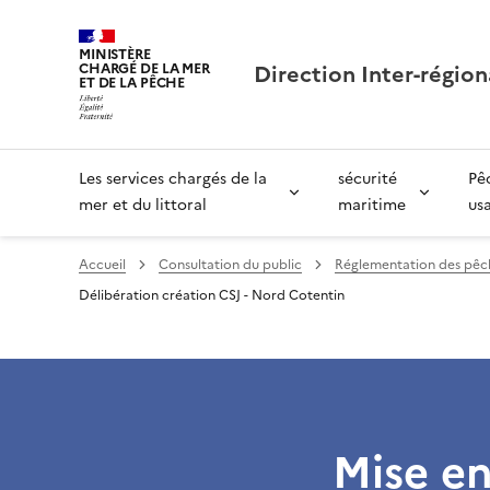
MINISTÈRE
Direction Inter-région
CHARGÉ DE LA MER
ET DE LA PÊCHE
Les services chargés de la
sécurité
Pê
mer et du littoral
maritime
us
Accueil
Consultation du public
Réglementation des pêc
Délibération création CSJ - Nord Cotentin
Mise en