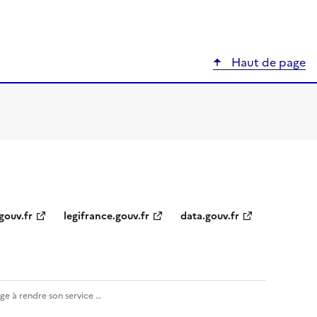
Haut de page
gouv.fr
legifrance.gouv.fr
data.gouv.fr
e à rendre son service …