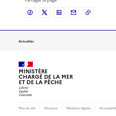
Partager la page
Partager sur Facebook
Partager sur X
Partager sur LinkedIn
Partager par email
Copier le l
Actualités
MINISTÈRE
CHARGÉ DE LA MER
ET DE LA PÊCHE
Plan du site
Glossaire
Mentions légales
Accessibil