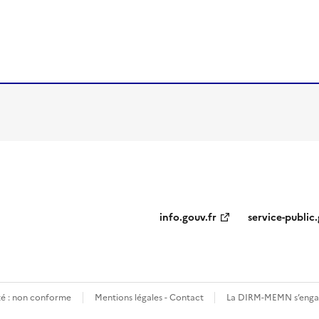
ien de la page dans le presse-papier
info.gouv.fr
service-public.
ité : non conforme
Mentions légales - Contact
La DIRM-MEMN s’engag