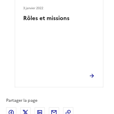
3 janvier 2022
Rôles et missions
Partager la page
Partager sur Facebook
Partager sur X
Partager sur LinkedIn
Partager par email
Copier le lien de la 