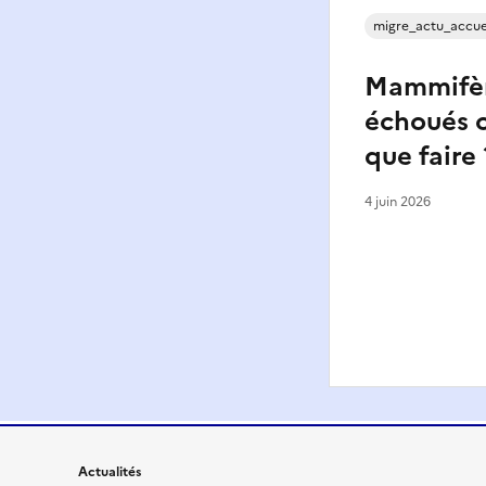
migre_actu_accue
Mammifèr
échoués o
que faire 
4 juin 2026
Actualités