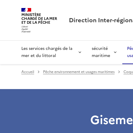
MINISTÈRE
Direction Inter-région
CHARGÉ DE LA MER
ET DE LA PÊCHE
Les services chargés de la
sécurité
Pê
mer et du littoral
maritime
us
Accueil
Pêche environnement et usages maritimes
Coqui
Giseme