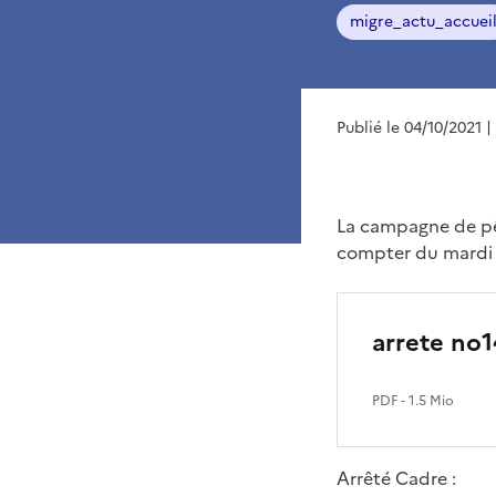
migre_actu_accuei
Publié le 04/10/2021
|
La campagne de pêc
compter du mardi 0
arrete no
PDF
- 1.5 Mio
Arrêté Cadre :