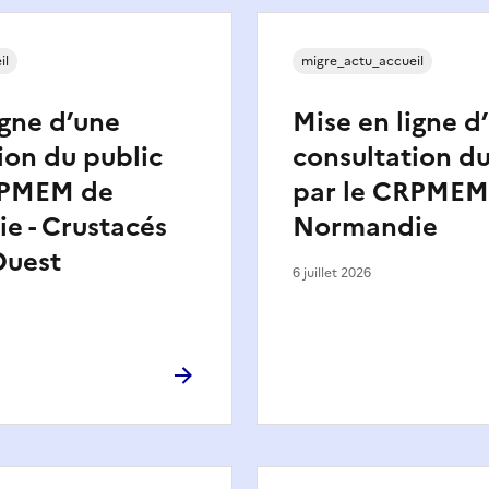
il
migre_actu_accueil
igne d’une
Mise en ligne d
ion du public
consultation du
RPMEM de
par le CRPMEM
e - Crustacés
Normandie
uest
6 juillet 2026