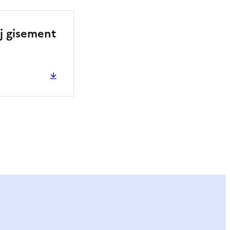
sj gisement
ier