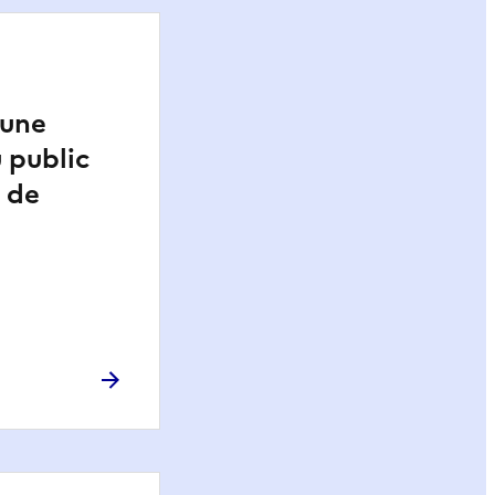
’une
 public
 de