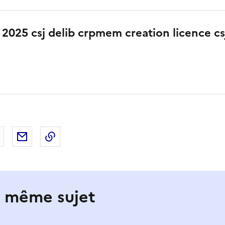
 2025 csj delib crpmem creation licence c
 Facebook
er sur X
Partager sur LinkedIn
Partager par email
Copier le lien de la page dans le presse-pap
e même sujet