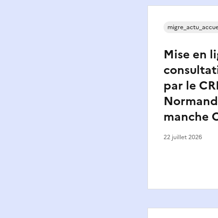
migre_actu_accue
Mise en l
consultat
par le C
Normandi
manche O
22 juillet 2026