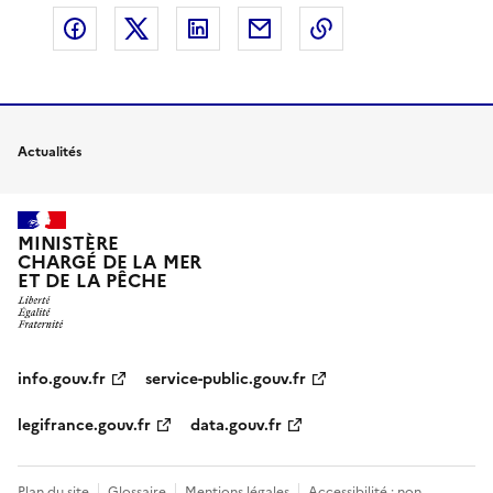
Partager sur Facebook
Partager sur X
Partager sur LinkedIn
Partager par email
Copier le lien de 
Actualités
MINISTÈRE
CHARGÉ DE LA MER
ET DE LA PÊCHE
info.gouv.fr
service-public.gouv.fr
legifrance.gouv.fr
data.gouv.fr
Plan du site
Glossaire
Mentions légales
Accessibilité : non