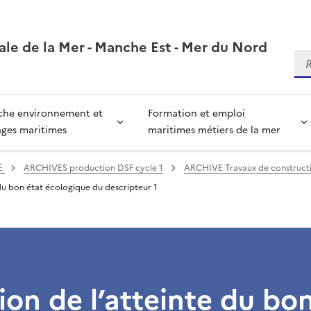
ale de la Mer - Manche Est - Mer du Nord
Re
che environnement et
Formation et emploi
ages maritimes
maritimes métiers de la mer
E
ARCHIVES production DSF cycle 1
ARCHIVE Travaux de constructio
 du bon état écologique du descripteur 1
ion de l’atteinte du bo