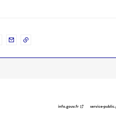
 Facebook
er sur X
Partager sur LinkedIn
Partager par email
Copier le lien de la page dans le presse-pap
info.gouv.fr
service-public.