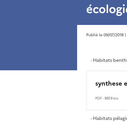
écologi
Publié le 09/07/2018
|
Habitats benthi
-
synthese 
PDF
- 897.9 kio
Habitats pélag
-