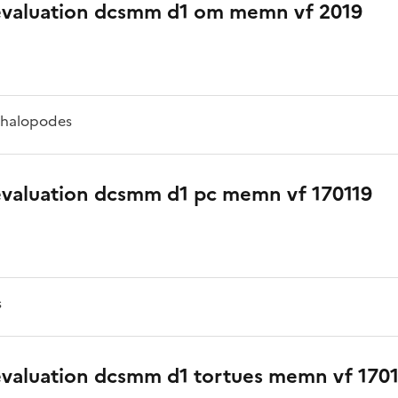
evaluation dcsmm d1 om memn vf 2019
phalopodes
evaluation dcsmm d1 pc memn vf 170119
s
evaluation dcsmm d1 tortues memn vf 170