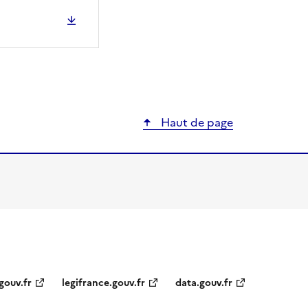
ier
Haut de page
gouv.fr
legifrance.gouv.fr
data.gouv.fr