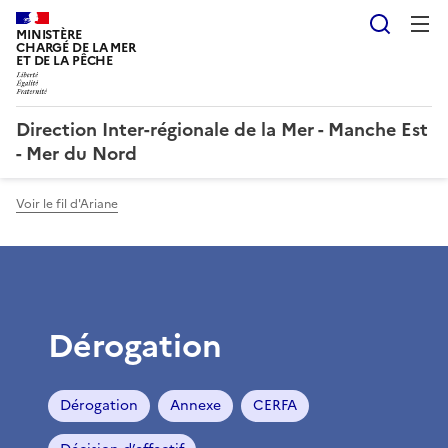
Reche
MINISTÈRE
CHARGÉ DE LA MER
ET DE LA PÊCHE
Direction Inter-régionale de la Mer - Manche Est
- Mer du Nord
Voir le fil d'Ariane
Dérogation
Dérogation
Annexe
CERFA