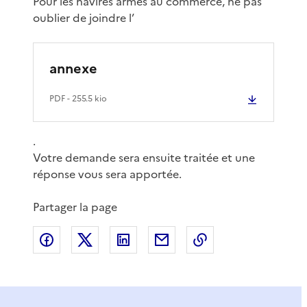
Pour les navires armés au commerce, ne pas
oublier de joindre l’
annexe
PDF
- 255.5 kio
.
Votre demande sera ensuite traitée et une
réponse vous sera apportée.
Partager la page
Partager sur Facebook
Partager sur X
Partager sur LinkedIn
Partager par email
Copier le lien de 