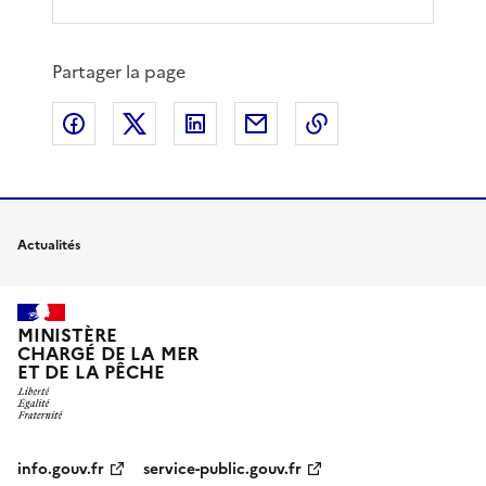
Partager la page
Partager sur Facebook
Partager sur X
Partager sur LinkedIn
Partager par email
Copier le lien de 
Actualités
MINISTÈRE
CHARGÉ DE LA MER
ET DE LA PÊCHE
info.gouv.fr
service-public.gouv.fr