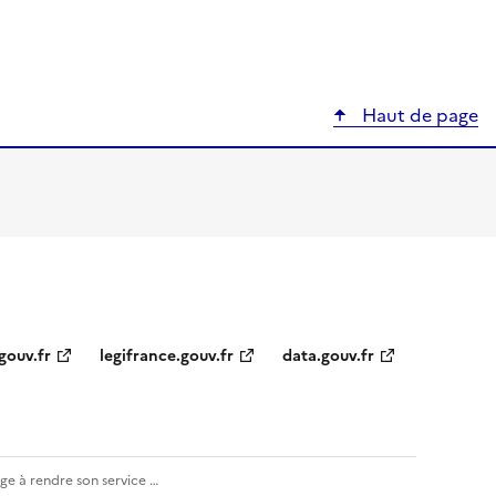
Haut de page
gouv.fr
legifrance.gouv.fr
data.gouv.fr
e à rendre son service …