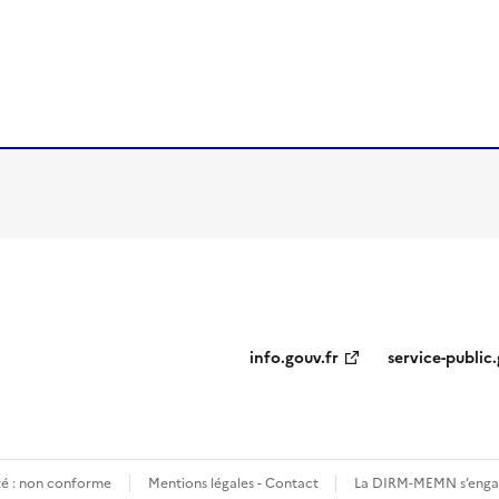
ien de la page dans le presse-papier
info.gouv.fr
service-public.
ité : non conforme
Mentions légales - Contact
La DIRM-MEMN s’engag