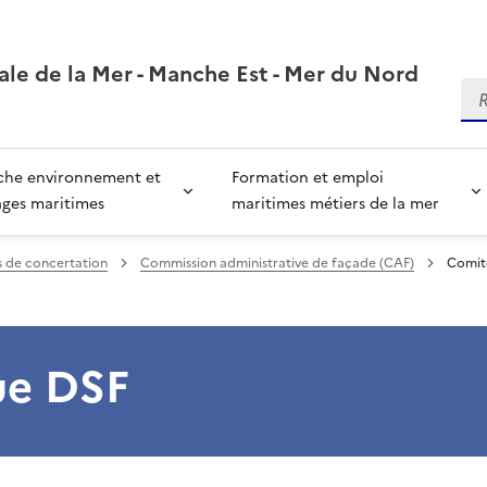
ale de la Mer - Manche Est - Mer du Nord
Re
che environnement et
Formation et emploi
ages maritimes
maritimes métiers de la mer
s de concertation
Commission administrative de façade (CAF)
Comit
ue DSF