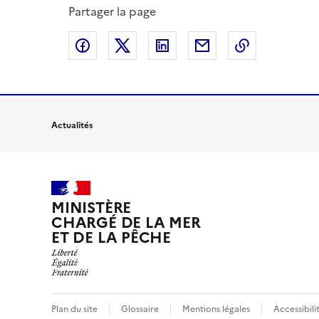
Partager la page
Partager sur Facebook
Partager sur X
Partager sur LinkedIn
Partager par email
Copier le l
Actualités
MINISTÈRE
CHARGÉ DE LA MER
ET DE LA PÊCHE
Plan du site
Glossaire
Mentions légales
Accessibil