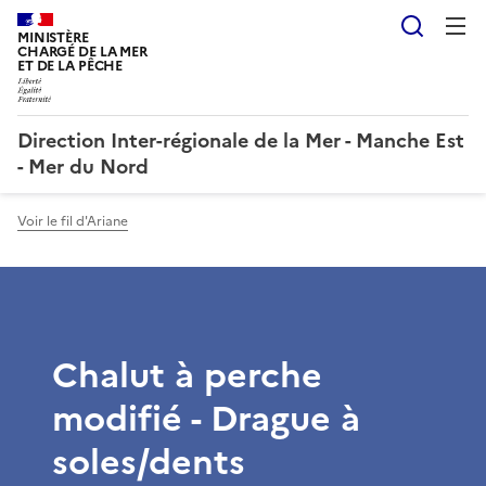
Reche
MINISTÈRE
CHARGÉ DE LA MER
ET DE LA PÊCHE
Direction Inter-régionale de la Mer - Manche Est
- Mer du Nord
Voir le fil d'Ariane
Chalut à perche
modifié - Drague à
soles/dents