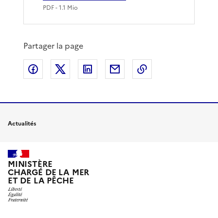
PDF
- 1.1 Mio
Partager la page
Partager sur Facebook
Partager sur X
Partager sur LinkedIn
Partager par email
Copier le lien de 
Actualités
MINISTÈRE
CHARGÉ DE LA MER
ET DE LA PÊCHE