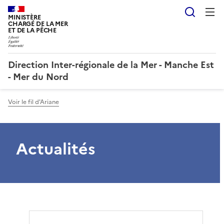
Reche
MINISTÈRE
CHARGÉ DE LA MER
ET DE LA PÊCHE
Direction Inter-régionale de la Mer - Manche Est
- Mer du Nord
Voir le fil d'Ariane
Actualités