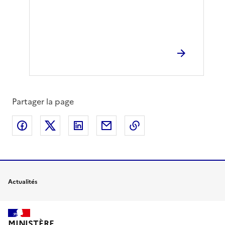
Partager la page
Partager sur Facebook
Partager sur X
Partager sur LinkedIn
Partager par email
Copier le lien de la 
Actualités
MINISTÈRE