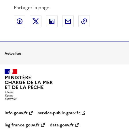
Partager la page
Partager sur Facebook
Partager sur X
Partager sur LinkedIn
Partager par email
Copier le lien de 
Actualités
MINISTÈRE
CHARGÉ DE LA MER
ET DE LA PÊCHE
info.gouv.fr
service-public.gouv.fr
legifrance.gouv.fr
data.gouv.fr