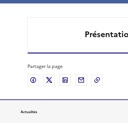
Présentati
Partager la page
Partager sur Facebook
Partager sur X
Partager sur LinkedIn
Partager par email
Copier le l
Actualités