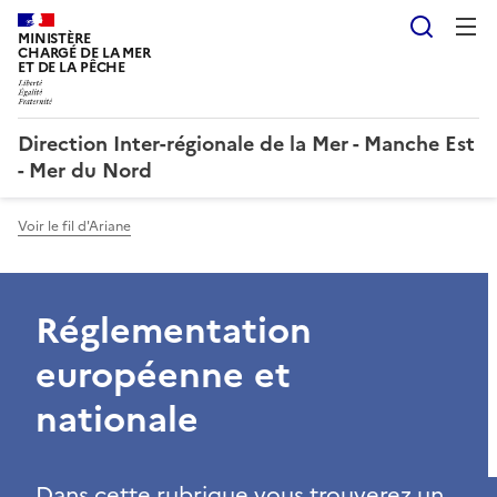
Reche
MINISTÈRE
CHARGÉ DE LA MER
ET DE LA PÊCHE
Direction Inter-régionale de la Mer - Manche Est
- Mer du Nord
Voir le fil d'Ariane
Réglementation
européenne et
nationale
Dans cette rubrique vous trouverez un