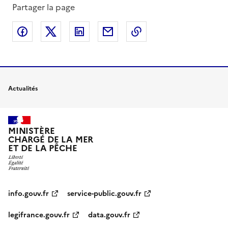
Partager la page
Partager sur Facebook
Partager sur X
Partager sur LinkedIn
Partager par email
Copier le lien de la 
Actualités
MINISTÈRE
CHARGÉ DE LA MER
ET DE LA PÊCHE
info.gouv.fr
service-public.gouv.fr
legifrance.gouv.fr
data.gouv.fr