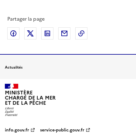
Partager la page
Partager sur Facebook
Partager sur X
Partager sur LinkedIn
Partager par email
Copier le lien de la 
Actualités
MINISTÈRE
CHARGÉ DE LA MER
ET DE LA PÊCHE
info.gouv.fr
service-public.gouv.fr