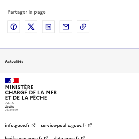
Partager la page
Partager sur Facebook
Partager sur X
Partager sur LinkedIn
Partager par email
Copier le lien de la 
Actualités
MINISTÈRE
CHARGÉ DE LA MER
ET DE LA PÊCHE
info.gouv.fr
service-public.gouv.fr
legifrance.gouv.fr
data.gouv.fr